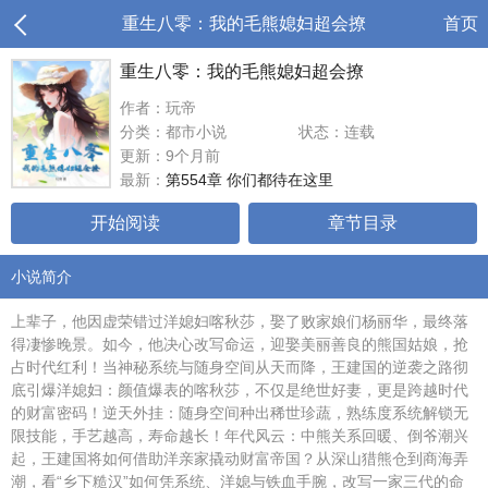
重生八零：我的毛熊媳妇超会撩
首页
重生八零：我的毛熊媳妇超会撩
作者：玩帝
分类：都市小说
状态：连载
更新：9个月前
最新：
第554章 你们都待在这里
开始阅读
章节目录
小说简介
上辈子，他因虚荣错过洋媳妇喀秋莎，娶了败家娘们杨丽华，最终落
得凄惨晚景。如今，他决心改写命运，迎娶美丽善良的熊国姑娘，抢
占时代红利！当神秘系统与随身空间从天而降，王建国的逆袭之路彻
底引爆洋媳妇：颜值爆表的喀秋莎，不仅是绝世好妻，更是跨越时代
的财富密码！逆天外挂：随身空间种出稀世珍蔬，熟练度系统解锁无
限技能，手艺越高，寿命越长！年代风云：中熊关系回暖、倒爷潮兴
起，王建国将如何借助洋亲家撬动财富帝国？从深山猎熊仓到商海弄
潮，看“乡下糙汉”如何凭系统、洋媳与铁血手腕，改写一家三代的命