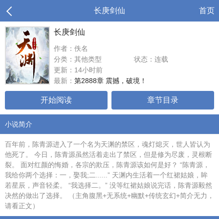
长庚剑仙
首页
长庚剑仙
作者：佚名
分类：其他类型
状态：连载
更新：14小时前
最新：
第2888章 震撼，破境！
开始阅读
章节目录
小说简介
百年前，陈青源进入了一个名为天渊的禁区，魂灯熄灭，世人皆认为
他死了。 今日，陈青源虽然活着走出了禁区，但是修为尽废，灵根断
裂。 面对红颜的悔婚，各宗的欺压，陈青源该如何是好？ “陈青源，
我给你两个选择：一，娶我;二......” 天渊内生活着一个红裙姑娘，眸
若星辰，声音轻柔。 “我选择二。” 没等红裙姑娘说完话，陈青源毅然
决然的做出了选择。 （主角腹黑+无系统+幽默+传统玄幻+简介无力，
请看正文）