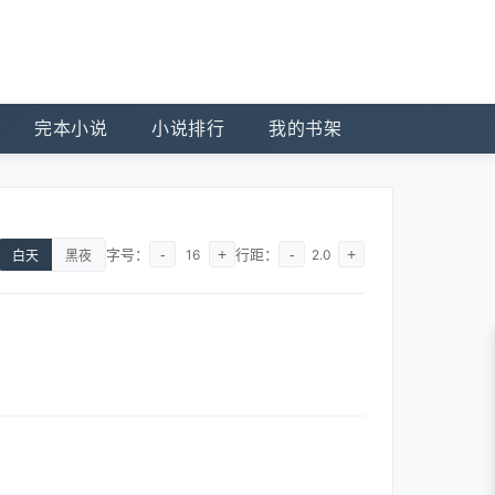
完本小说
小说排行
我的书架
字号：
-
+
行距：
-
+
16
2.0
白天
黑夜