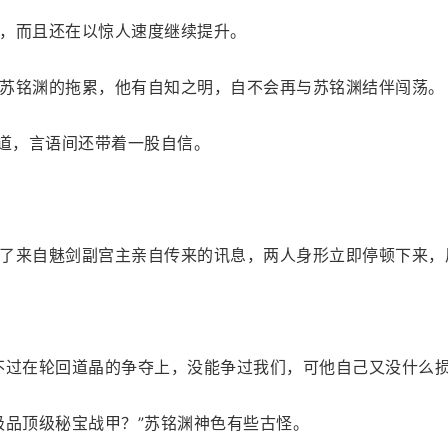
，而且还在以惊人速度继续提升。
苏铭渊的拖累，他有自知之明，自不会再与苏铭渊结伴闯荡。
笑道，言语间还带着一股自信。
了来自魅剑副宫主亲自传来的讯息，两人身形立即停顿下来，
不过在轮回道晶的争夺上，没能争过我们，可他自己又没什么损
极品顶级秘宝战甲？”苏铭渊神色有些古怪。