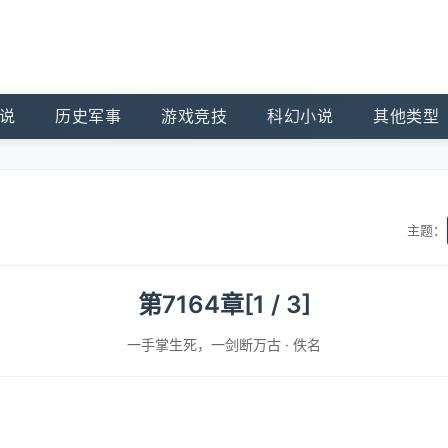
说
历史军事
游戏竞技
科幻小说
其他类型
主题：
第7164章[1 / 3]
一手掌生死，一剑断万古
·
佚名