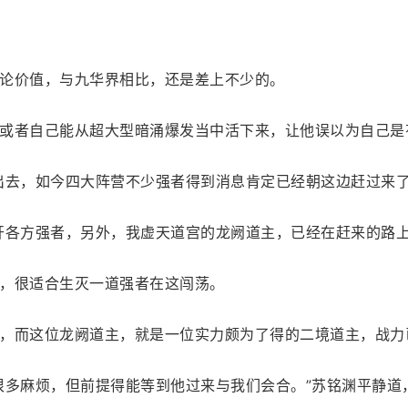
论价值，与九华界相比，还是差上不少的。
或者自己能从超大型暗涌爆发当中活下来，让他误以为自己是
出去，如今四大阵营不少强者得到消息肯定已经朝这边赶过来了
开各方强者，另外，我虚天道宫的龙阙道主，已经在赶来的路上
，很适合生灭一道强者在这闯荡。
，而这位龙阙道主，就是一位实力颇为了得的二境道主，战力
很多麻烦，但前提得能等到他过来与我们会合。”苏铭渊平静道，