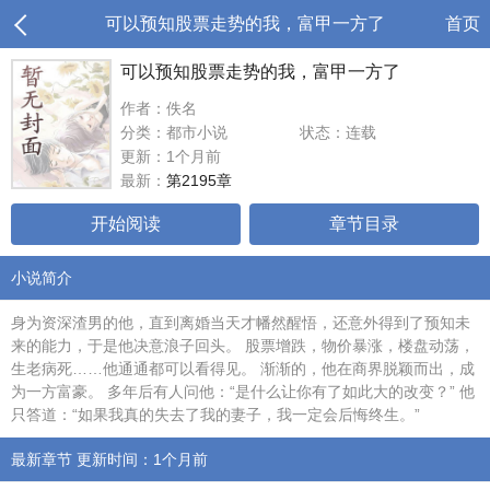
可以预知股票走势的我，富甲一方了
首页
可以预知股票走势的我，富甲一方了
作者：佚名
分类：都市小说
状态：连载
更新：1个月前
最新：
第2195章
开始阅读
章节目录
小说简介
身为资深渣男的他，直到离婚当天才幡然醒悟，还意外得到了预知未
来的能力，于是他决意浪子回头。 股票增跌，物价暴涨，楼盘动荡，
生老病死……他通通都可以看得见。 渐渐的，他在商界脱颖而出，成
为一方富豪。 多年后有人问他：“是什么让你有了如此大的改变？” 他
只答道：“如果我真的失去了我的妻子，我一定会后悔终生。”
最新章节 更新时间：1个月前