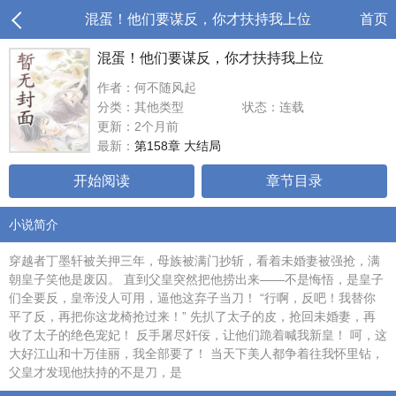
混蛋！他们要谋反，你才扶持我上位
首页
混蛋！他们要谋反，你才扶持我上位
作者：何不随风起
分类：其他类型
状态：连载
更新：2个月前
最新：
第158章 大结局
开始阅读
章节目录
小说简介
穿越者丁墨轩被关押三年，母族被满门抄斩，看着未婚妻被强抢，满
朝皇子笑他是废囚。 直到父皇突然把他捞出来——不是悔悟，是皇子
们全要反，皇帝没人可用，逼他这弃子当刀！ “行啊，反吧！我替你
平了反，再把你这龙椅抢过来！” 先扒了太子的皮，抢回未婚妻，再
收了太子的绝色宠妃！ 反手屠尽奸佞，让他们跪着喊我新皇！ 呵，这
大好江山和十万佳丽，我全部要了！ 当天下美人都争着往我怀里钻，
父皇才发现他扶持的不是刀，是