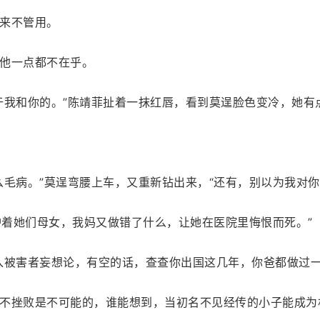
来不管用。
他一点都不在乎。
于我和你的。”陈靖菲扯着一抹红唇，看到莫逞脸色变冷，她有
么毛病。”莫逞弯腰上车，又重新钻出来，“还有，别以为我对
护着她们母女，我妈又做错了什么，让她在医院里悔恨而死。”
入被害者妄想论，有空的话，查查你出国这几年，你爸都做过一
不挫败是不可能的，谁能想到，当初名不见经传的小子能成为