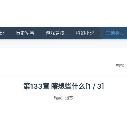
说
历史军事
游戏竞技
科幻小说
其他类型
主题：
第133章 瞎想些什么[1 / 3]
难戒
·
迟苏