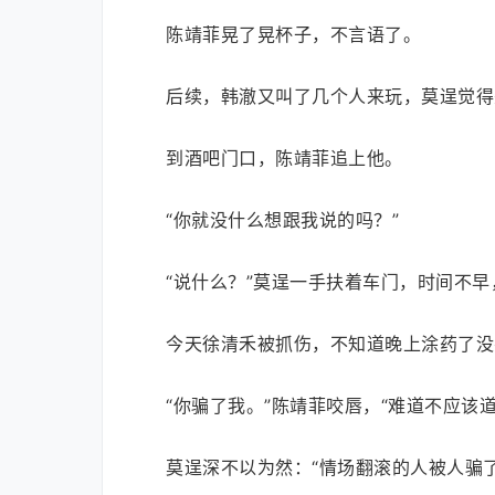
陈靖菲晃了晃杯子，不言语了。
后续，韩澈又叫了几个人来玩，莫逞觉得
到酒吧门口，陈靖菲追上他。
“你就没什么想跟我说的吗？”
“说什么？”莫逞一手扶着车门，时间不
今天徐清禾被抓伤，不知道晚上涂药了没
“你骗了我。”陈靖菲咬唇，“难道不应该道
莫逞深不以为然：“情场翻滚的人被人骗