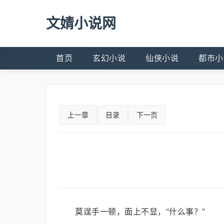
文婧小说网
首页
玄幻小说
仙侠小说
都市小
上一章
目录
下一页
莫逞手一顿，面上不显，“什么事？”