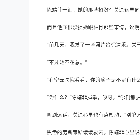
陈靖菲一讪，她的那些招数在莫逞这里向
而且他压根没提她跟林肖那些事情，说明
“前几天，我发了一些照片给徐清禾。关
“不过她不在意。”
“有空去医院看看，你的脑子是不是有什
“为什么？”陈靖菲握拳，咬牙，“你们都
听到这话，莫逞心里也有点触动，“别陷
黑色的劳斯莱斯缓缓驶去，陈靖菲心里说