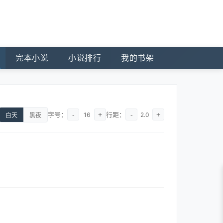
完本小说
小说排行
我的书架
字号：
-
+
行距：
-
+
16
2.0
白天
黑夜