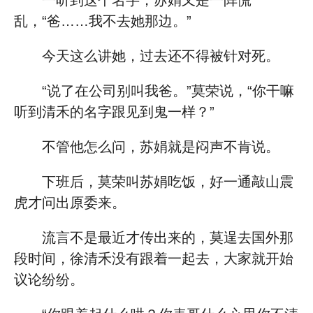
一听到这个名字，苏娟又是一阵慌
乱，“爸……我不去她那边。”
今天这么讲她，过去还不得被针对死。
“说了在公司别叫我爸。”莫荣说，“你干嘛
听到清禾的名字跟见到鬼一样？”
不管他怎么问，苏娟就是闷声不肯说。
下班后，莫荣叫苏娟吃饭，好一通敲山震
虎才问出原委来。
流言不是最近才传出来的，莫逞去国外那
段时间，徐清禾没有跟着一起去，大家就开始
议论纷纷。