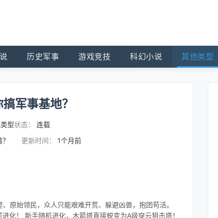
说
历史军事
游戏竞技
科幻小说
其他类型
你搞军事基地？
他类型
状态：
连载
请？
更新时间：
1个月前
屋、原始领民，众人只能艰难开荒、躲避凶兽，抱团苟活。
可进化！ 新手随机进化，木箭塔直接蜕变为A级穿云狙击塔！