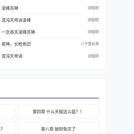
凌峰苏琳
剑轻阳
混沌天帝诀凌峰
剑轻阳
一念吞天凌峰苏琳
剑轻阳
原神，长枪依旧
八千里云海
混沌天帝诀
剑轻阳
第四章 什么天赋这么猛？！
吗？
第八章 破财免灾了