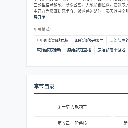
三公里自动锁敌、秒杀凶兽，无敌防御拉满。普通农
主还在为资源拼死争夺、被凶兽追杀时，秦天速冲全
展开
▼
相关推荐：
中国原始部落民族
原始部落是哪里
原始部落活动
原始部落直播
原始部落小游戏
章节目录
第一章 万族领主
第五章 一阶兽核
第