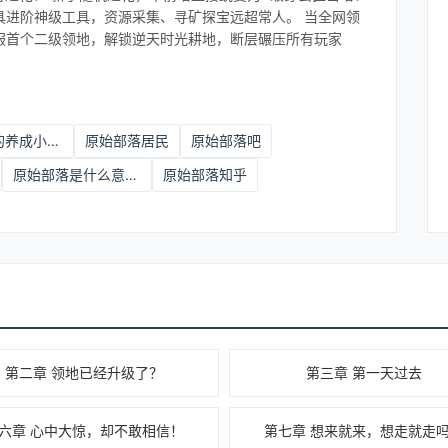
具进阶神级工具，资源采集、寻矿探宝远超常人。 当全网领
服首个二级领地，解锁逆天时光耕地，断层碾压所有玩家
原始部落的养成小游戏
原始部落居民
原始部落吧
原始部落是什么意思?
原始部落知乎
第二章 领地已经升级了？
第三章 第一天过去
六章 心中大惊，却不敢相信！
第七章 想来就来，想走就走