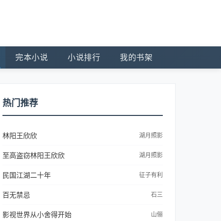
完本小说
小说排行
我的书架
热门推荐
林阳王欣欣
湖月照影
至高盗窃林阳王欣欣
湖月照影
民国江湖二十年
征子有利
百无禁忌
石三
影视世界从小舍得开始
山俪