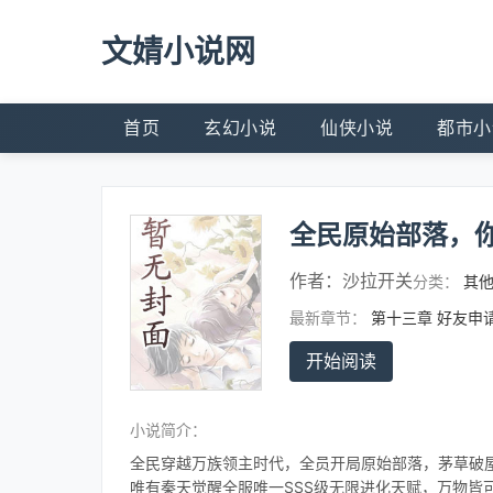
文婧小说网
首页
玄幻小说
仙侠小说
都市小
全民原始部落，
作者：
沙拉开关
分类：
其
最新章节：
第十三章 好友申
开始阅读
小说简介：
全民穿越万族领主时代，全员开局原始部落，茅草破
唯有秦天觉醒全服唯一SSS级无限进化天赋，万物皆