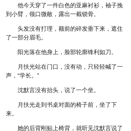
他今天穿了一件白色的亚麻衬衫，袖子挽
到小臂，领口微敞，露出一截锁骨。
头发没有打理，额前的碎发垂下来，遮住
了一部分眉毛。
阳光落在他身上，脸部轮廓锋利如刀。
月扶光站在门口，没有动，只轻轻喊了一
声，“学长。”
沈默言没有抬头，说了一个坐。
月扶光走到书桌对面的椅子前，坐了下
来。
她的后背刚贴上椅背，就听见沈默言说了