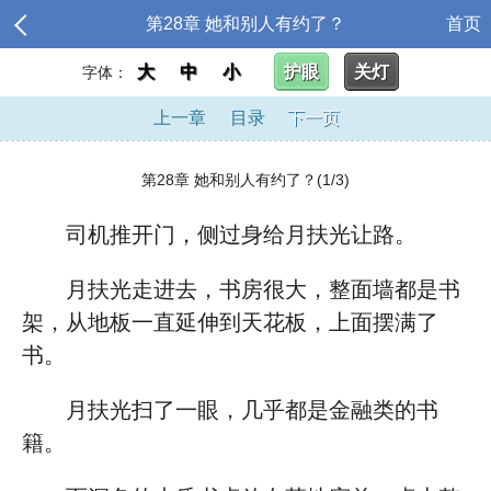
第28章 她和别人有约了？
首页
大
中
小
护眼
关灯
字体：
上一章
目录
下一页
第28章 她和别人有约了？(1/3)
司机推开门，侧过身给月扶光让路。
月扶光走进去，书房很大，整面墙都是书
架，从地板一直延伸到天花板，上面摆满了
书。
月扶光扫了一眼，几乎都是金融类的书
籍。