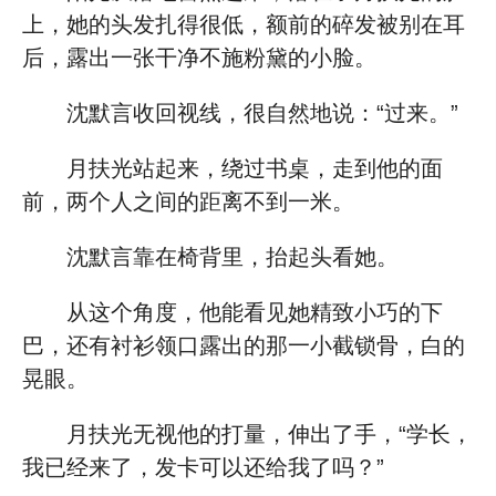
上，她的头发扎得很低，额前的碎发被别在耳
后，露出一张干净不施粉黛的小脸。
沈默言收回视线，很自然地说：“过来。”
月扶光站起来，绕过书桌，走到他的面
前，两个人之间的距离不到一米。
沈默言靠在椅背里，抬起头看她。
从这个角度，他能看见她精致小巧的下
巴，还有衬衫领口露出的那一小截锁骨，白的
晃眼。
月扶光无视他的打量，伸出了手，“学长，
我已经来了，发卡可以还给我了吗？”