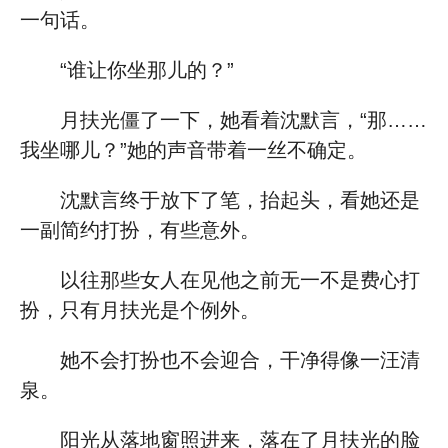
一句话。
“谁让你坐那儿的？”
月扶光僵了一下，她看着沈默言，“那……
我坐哪儿？”她的声音带着一丝不确定。
沈默言终于放下了笔，抬起头，看她还是
一副简约打扮，有些意外。
以往那些女人在见他之前无一不是费心打
扮，只有月扶光是个例外。
她不会打扮也不会迎合，干净得像一汪清
泉。
阳光从落地窗照进来，落在了月扶光的脸