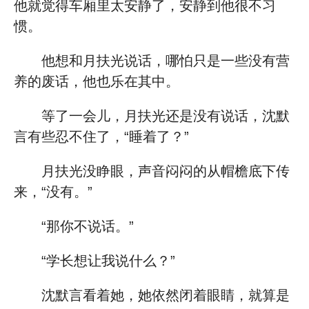
他就觉得车厢里太安静了，安静到他很不习
惯。
他想和月扶光说话，哪怕只是一些没有营
养的废话，他也乐在其中。
等了一会儿，月扶光还是没有说话，沈默
言有些忍不住了，“睡着了？”
月扶光没睁眼，声音闷闷的从帽檐底下传
来，“没有。”
“那你不说话。”
“学长想让我说什么？”
沈默言看着她，她依然闭着眼睛，就算是