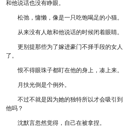
和他说话也没有睁眼。
松弛，慵懒，像是一只吃饱喝足的小猫。
从来没有人敢和他说话的时候闭着眼睛。
更别提那些为了嫁进豪门不择手段的女人
了。
恨不得眼珠子都盯在他的身上，凑上来。
月扶光倒是个例外。
不过不就是因为她的独特所以才会吸引到
他吗？
沈默言忽然觉得，自己在被拿捏。