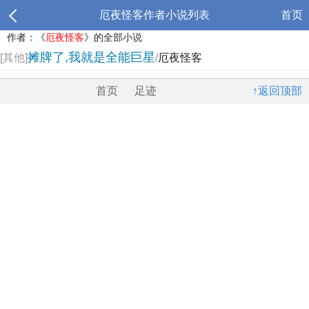
厄夜怪客作者小说列表
首页
作者：《
厄夜怪客
》的全部小说
摊牌了,我就是全能巨星
[其他]
/
厄夜怪客
首页
足迹
↑返回顶部