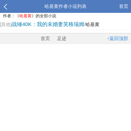
哈基黄作者小说列表
首页
作者：《
哈基黄
》的全部小说
战锤40K：我的未婚妻芙格瑞姆
[其他]
/
哈基黄
首页
足迹
↑返回顶部