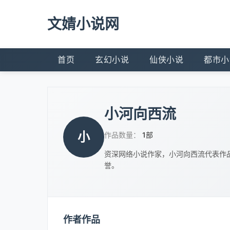
文婧小说网
首页
玄幻小说
仙侠小说
都市小
小河向西流
小
作品数量：
1部
资深网络小说作家，小河向西流代表作
誉。
作者作品