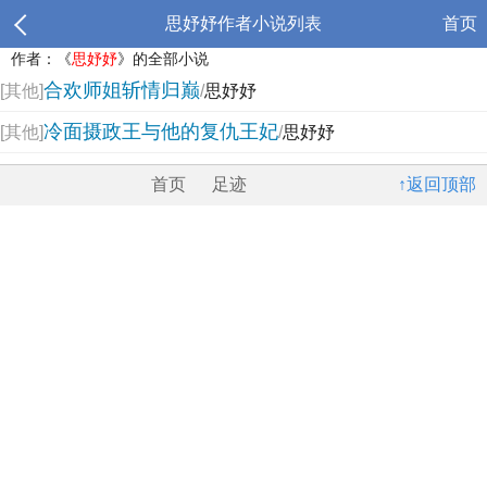
思妤妤作者小说列表
首页
作者：《
思妤妤
》的全部小说
合欢师姐斩情归巅
[其他]
/
思妤妤
冷面摄政王与他的复仇王妃
[其他]
/
思妤妤
首页
足迹
↑返回顶部