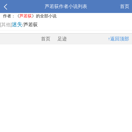
芦若荻作者小说列表
首页
作者：《
芦若荻
》的全部小说
迷失
[其他]
/
芦若荻
首页
足迹
↑返回顶部