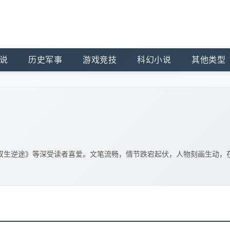
说
历史军事
游戏竞技
科幻小说
其他类型
双生逆途》等深受读者喜爱。文笔流畅，情节跌宕起伏，人物刻画生动，