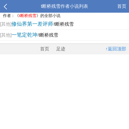
t断桥残雪作者小说列表
首页
作者：《
t断桥残雪
》的全部小说
修仙界第一差评师
[其他]
/
t断桥残雪
一笔定乾坤
[其他]
/
t断桥残雪
首页
足迹
↑返回顶部