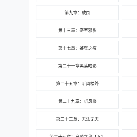
第九章：破围
第十三章：密室邪影
第十七章：饕餮之痕
第二十一章黑莲暗影
第二十五章：听风楼外
第二十九章：听风楼
第三十三章：无法无天
第三十七章：皇陵之秘【下】