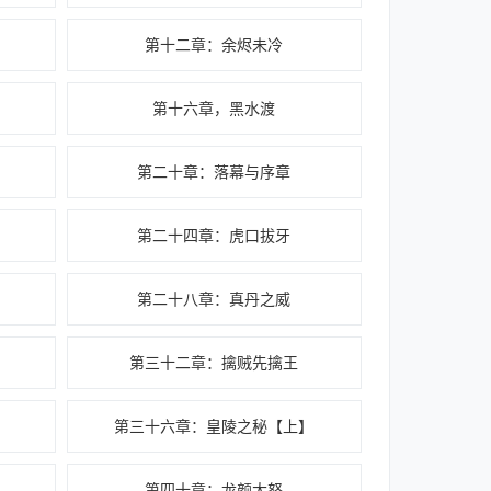
第十二章：余烬未冷
第十六章，黑水渡
第二十章：落幕与序章
第二十四章：虎口拔牙
第二十八章：真丹之威
第三十二章：擒贼先擒王
第三十六章：皇陵之秘【上】
第四十章：龙颜大怒