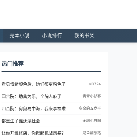
完本小说
小说排行
我的书架
热门推荐
看见情绪颜色后，她们都变粉色了
M0724
四合院：助禽为乐，全院人麻了
青青小衫客
四合院：舅舅易中海，我来享福啦
多余的五岁半
都重生了谁还混社会
无聊小白啊
让你开维修店，你掀起机战风暴？
咸鱼翻身路