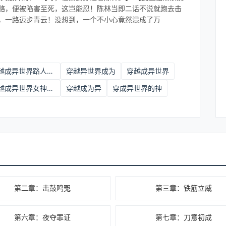
贿赂，便被陷害至死，这岂能忍！陈林当即二话不说就跑去击
统，一路迈步青云！没想到，一个不小心竟然混成了万
穿越成异世界路人pana
穿越异世界成为
穿越成异世界
穿越成异世界女神免费阅读
穿越成为异
穿成异世界的神
第二章：击鼓鸣冤
第三章：铁筋立威
第六章：夜夺罪证
第七章：刀意初成