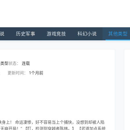
说
历史军事
游戏竞技
科幻小说
其他类型
他类型
状态：
连载
天
更新时间：
1个月前
快身上！ 命运凄惨，好不容易当上个捕快，没想到却被人陷
天崩开局！” 【叮，检测到穿越者陈林。】 【武道加点系统