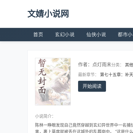
文婧小说网
首页
玄幻小说
仙侠小说
都市小
作者：
点灯雨末
分类：
其
最新章节：
第七十五章：补
开始阅读
小说简介：
陈林一睁眼发现自己竟然穿越到玄幻异世界中一名捕
害，裹上草席就被丢在这城外的乱葬岗中。 “这是什么