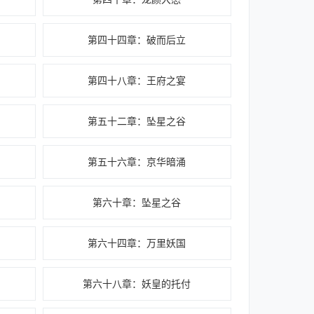
第四十四章：破而后立
第四十八章：王府之宴
第五十二章：坠星之谷
第五十六章：京华暗涌
第六十章：坠星之谷
第六十四章：万里妖国
第六十八章：妖皇的托付