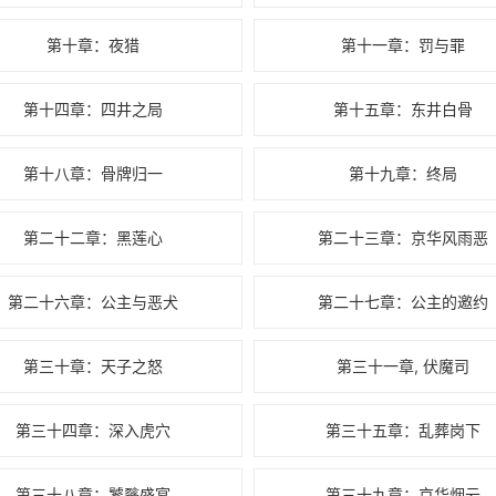
第十章：夜猎
第十一章：罚与罪
第十四章：四井之局
第十五章：东井白骨
第十八章：骨牌归一
第十九章：终局
第二十二章：黑莲心
第二十三章：京华风雨恶
第二十六章：公主与恶犬
第二十七章：公主的邀约
第三十章：天子之怒
第三十一章, 伏魔司
第三十四章：深入虎穴
第三十五章：乱葬岗下
第三十八章：饕餮盛宴
第三十九章：京华烟云