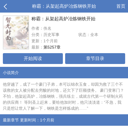
称霸：从架起高炉冶炼钢铁开始
首页
称霸：从架起高炉冶炼钢铁开始
作者：佚名
分类：历史军事
状态：全本
更新：1个月前
最新：
第5257章
开始阅读
章节目录
小说简介
他穿越了，成了一个豪门子弟，本可以锦衣玉食，却因为救了三个不
该救的女人被分配去穷酸的封地，还欠下了巨额债务。 豪门变寒门？
不怕，他架起高炉，冶炼钢铁，强兵练士，成就古代第一个研制火药
的供应商！ 等到圣上赶来，要给他加封时，他只淡淡道：“不急，我
只是想让世人了解一下，钢铁是怎样炼成的……”
最新章节 更新时间：1个月前