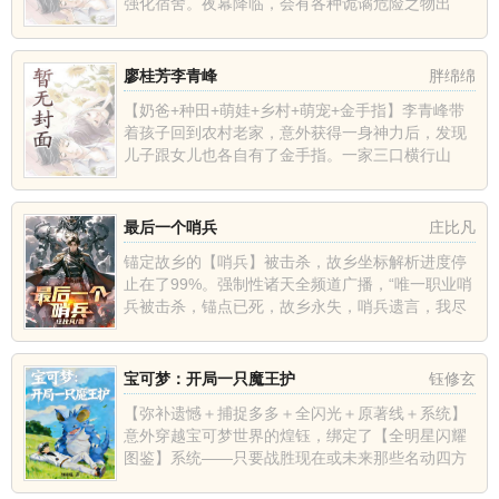
强化宿舍。夜幕降临，会有各种诡谲危险之物出
现，必须躲在宿舍里才能生存。人与宿舍共存亡！
与他人不同的是，辰北进入了...
廖桂芳李青峰
胖绵绵
【奶爸+种田+萌娃+乡村+萌宠+金手指】李青峰带
着孩子回到农村老家，意外获得一身神力后，发现
儿子跟女儿也各自有了金手指。一家三口横行山
野，抓野鸡，摸石蛙，挖冬笋，灭鼠群，药河鱼。
山里野鸡见了掉头跑，云...
最后一个哨兵
庄比凡
锚定故乡的【哨兵】被击杀，故乡坐标解析进度停
止在了99%。强制性诸天全频道广播，“唯一职业哨
兵被击杀，锚点已死，故乡永失，哨兵遗言，我尽
力了。\"散落在诸天各界穿越者头顶上出现称谓
【丧家之犬】。“故土...
宝可梦：开局一只魔王护
钰修玄
【弥补遗憾＋捕捉多多＋全闪光＋原著线＋系统】
意外穿越宝可梦世界的煌钰，绑定了【全明星闪耀
图鉴】系统——只要战胜现在或未来那些名动四方
的训练家，就能获得其王牌宝可梦同族群的野生闪