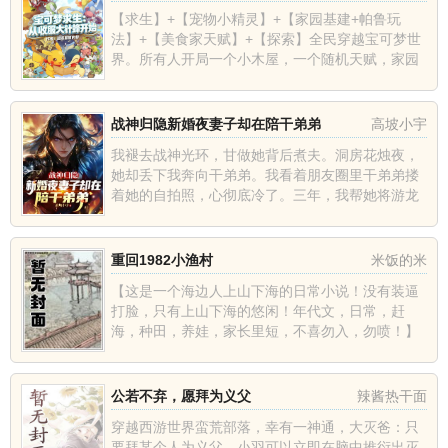
【求生】+【宠物小精灵】+【家园基建+帕鲁玩
法】+【美食家天赋】+【探索】全民穿越宝可梦世
界。所有人开局一个小木屋，一个随机天赋，家园
附近刷新出一只稀有精灵。有人开局获得超能力天
赋。有人开局获得稀有道...
战神归隐新婚夜妻子却在陪干弟弟
高坡小宇
我褪去战神光环，甘做她背后煮夫。洞房花烛夜，
她却丢下我奔向干弟弟。我看着朋友圈里干弟弟搂
着她的自拍照，心彻底冷了。三年，我帮她将游龙
科技从三流做到顶尖军武集团。三年，每次温存都
被干弟弟打断。三年，她永...
重回1982小渔村
米饭的米
【这是一个海边人上山下海的日常小说！没有装逼
打脸，只有上山下海的悠闲！年代文，日常，赶
海，种田，养娃，家长里短，不喜勿入，勿喷！】
叶耀东只是睡不着觉，想着去甲板上吹吹风，尿个
尿，没想到掉海里回到了19...
公若不弃，愿拜为义父
辣酱热干面
穿越西游世界蛮荒部落，幸有一神通，大灭爸：只
要拜某个人为义父，小羽可以立即在脑中推衍出灭