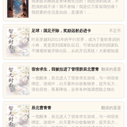
我来娱乐圈就是来体验生活的！我想演的就演，不
想演的就不演！我不差钱！我是亿万富翁我怕谁！
我想要的生活是自由，是潇洒！...
足球：国足开除，奖励远射必进卡
不正不
叶辰穿越到2011年的平行世界，成为了曼联青训的
小将，更是受到国家队征召。可谁知道初到国家队
不懂规矩被开除出队，从此开启系统！大家都知道
他是曼联为了打开华夏市场的棋子，可叶辰没有就
此沉沦，反而强势崛起...
宿舍求生，我被拉进了管理群辰北曹青
翻滚的蛋蛋
青
一觉醒来，辰北进入了宿舍求生游戏，与一间宿舍
绑定。游戏中，白天要外出收集物资，提升实力，
强化宿舍。夜幕降临，会有各种诡谲危险之物出
现，必须躲在宿舍里才能生存。人与宿舍共存亡！
与他人不同的是，辰北进入了...
辰北曹青青
翻滚的蛋蛋
一觉醒来，辰北进入了宿舍求生游戏，与一间宿舍
绑定。游戏中，白天要外出收集物资，提升实力，