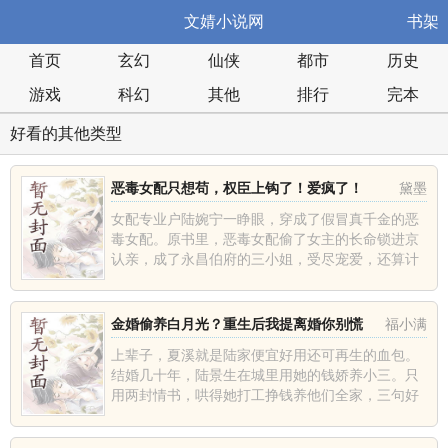
文婧小说网
书架
首页
玄幻
仙侠
都市
历史
游戏
科幻
其他
排行
完本
好看的其他类型
恶毒女配只想苟，权臣上钩了！爱疯了！
黛墨
女配专业户陆婉宁一睁眼，穿成了假冒真千金的恶
毒女配。原书里，恶毒女配偷了女主的长命锁进京
认亲，成了永昌伯府的三小姐，受尽宠爱，还算计
了英国公世子谢霁寒嫁入高门。殊不知，谢霁寒是
女主最忠诚的舔狗男配，他...
金婚偷养白月光？重生后我提离婚你别慌
福小满
上辈子，夏溪就是陆家便宜好用还可再生的血包。
结婚几十年，陆景生在城里用她的钱娇养小三。只
用两封情书，哄得她打工挣钱养他们全家，三句好
话骗得她跪地伺候、随时侍寝。就连女儿也被他们
当成礼物拿去送人情！夏溪...