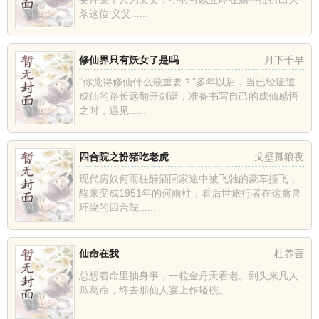
杀这位‘义父......
修仙界只有妖女了是吗
月下千早
“你觉得修仙什么最重要？”多年以后，当已经证道
成仙的路长远翻开剑谱，准备书写自己的成仙感悟
之时，遇见......
四合院之扮猪吃老虎
戈壁孤狼夜
现代房奴何雨柱醉酒回家途中被飞驰的豪车撞飞，
醒来变成1951年的何雨柱，看后世旅行者在这禽兽
环绕的四合院......
仙命在我
杜养吾
总想着命里抽身事，一粒金丹天看老。到头来凡人
瓜葛命，终去那仙人宴上作蟠桃。......