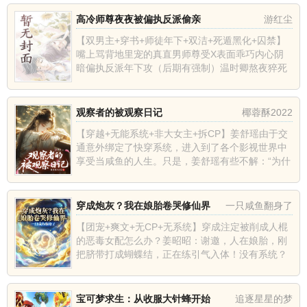
光版信息！于是，他果断走...
高冷师尊夜夜被偏执反派偷亲
游红尘
【双男主+穿书+师徒年下+双洁+死遁黑化+囚禁】
嘴上骂背地里宠的真直男师尊受X表面乖巧内心阴
暗偏执反派年下攻（后期有强制）温时卿熬夜猝死
后穿进了一本修仙小说。系统说只要他扮演好所穿
越的人物，就能复活回...
观察者的被观察日记
椰蓉酥2022
【穿越+无能系统+非大女主+拆CP】姜舒瑶由于交
通意外绑定了快穿系统，进入到了各个影视世界中
享受当咸鱼的人生。只是，姜舒瑶有些不解：“为什
么这些人都冲我来了？我不是炮灰和背景板吗！”题
材偏轻松向，非大...
穿成炮灰？我在娘胎卷哭修仙界
一只咸鱼翻身了
【团宠+爽文+无CP+无系统】穿成注定被削成人棍
的恶毒女配怎么办？姜昭昭：谢邀，人在娘胎，刚
把脐带打成蝴蝶结，正在练引气入体！没有系统？
没有老爷爷？没有金手指？不好意思，上辈子大厂
卷王的记忆就是我最大...
宝可梦求生：从收服大针蜂开始
追逐星星的梦