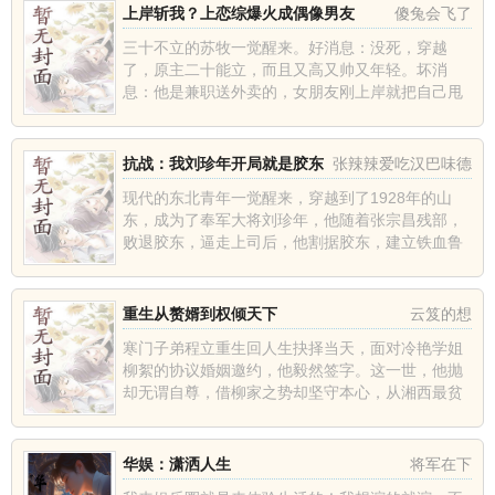
上岸斩我？上恋综爆火成偶像男友
傻兔会飞了
三十不立的苏牧一觉醒来。好消息：没死，穿越
了，原主二十能立，而且又高又帅又年轻。坏消
息：他是兼职送外卖的，女朋友刚上岸就把自己甩
了。看着手机里成为恋综幸运嘉宾的短信，立的起
来的苏牧表示……恋爱，狗都不...
抗战：我刘珍年开局就是胶东
张辣辣爱吃汉巴味德
王
现代的东北青年一觉醒来，穿越到了1928年的山
东，成为了奉军大将刘珍年，他随着张宗昌残部，
败退胶东，逼走上司后，他割据胶东，建立铁血鲁
军，抗战救国，挽救危局！...
重生从赘婿到权倾天下
云笈的想
寒门子弟程立重生回人生抉择当天，面对冷艳学姐
柳絮的协议婚姻邀约，他毅然签字。这一世，他抛
却无谓自尊，借柳家之势却坚守本心，从湘西最贫
困乡镇起步。修路、建市、扶贫、破局，在金钱美
色围猎中岿然不动，在基层...
华娱：潇洒人生
将军在下