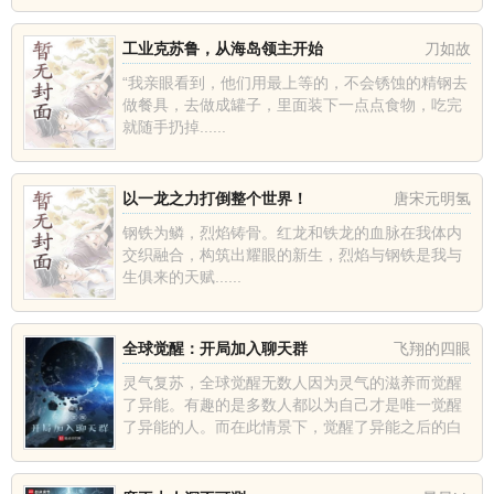
工业克苏鲁，从海岛领主开始
刀如故
“我亲眼看到，他们用最上等的，不会锈蚀的精钢去
做餐具，去做成罐子，里面装下一点点食物，吃完
就随手扔掉......
以一龙之力打倒整个世界！
唐宋元明氢
钢铁为鳞，烈焰铸骨。红龙和铁龙的血脉在我体内
交织融合，构筑出耀眼的新生，烈焰与钢铁是我与
生俱来的天赋......
全球觉醒：开局加入聊天群
飞翔的四眼
灵气复苏，全球觉醒无数人因为灵气的滋养而觉醒
了异能。有趣的是多数人都以为自己才是唯一觉醒
了异能的人。而在此情景下，觉醒了异能之后的白
玄却突然发现自己加入了连接诸天万界的聊天群。
在看到其他觉醒了异能的路...