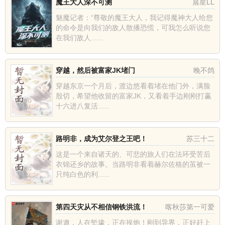
魔王大人深不可测
晨星LL
魅魔记者：“尊敬的魔王大人，我记得魔神大人给您
的命令是向我们的敌人散播恐慌，可我怎么听说您
在我们敌人......
穿越，然后被富家JK堵门
晚不鸽
穿越东京一个月后，渡边悠看着堵在他门外，满脸
殷切，希望他收留的富家JK，又看着手边刚刚打赢
十六进八复活......
路明非，成为艾尔登之王吧！
苏三十二
这是一个来自诸天的、可悲的旅人们在法环受苦后
衣锦还乡的故事。当路明非看着赫尔佐格的茧被一
只纯白色的利......
第四天灾从不相信钢铁洪流！
喀秋莎第一可爱
谢邀，人在堑壕，正在挨炮！刚到异界，正好赶上