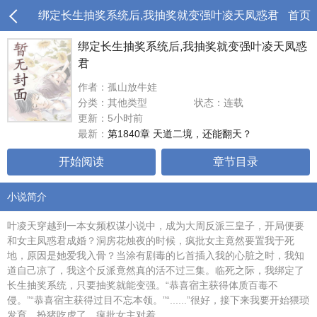
绑定长生抽奖系统后,我抽奖就变强叶凌天凤惑君
首页
绑定长生抽奖系统后,我抽奖就变强叶凌天凤惑
君
作者：孤山放牛娃
分类：其他类型
状态：连载
更新：5小时前
最新：
第1840章 天道二境，还能翻天？
开始阅读
章节目录
小说简介
叶凌天穿越到一本女频权谋小说中，成为大周反派三皇子，开局便要
和女主凤惑君成婚？洞房花烛夜的时候，疯批女主竟然要置我于死
地，原因是她爱我入骨？当涂有剧毒的匕首插入我的心脏之时，我知
道自己凉了，我这个反派竟然真的活不过三集。临死之际，我绑定了
长生抽奖系统，只要抽奖就能变强。“恭喜宿主获得体质百毒不
侵。”“恭喜宿主获得过目不忘本领。”“......”很好，接下来我要开始猥琐
发育、扮猪吃虎了。疯批女主对着