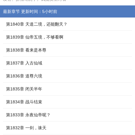
最新章节 更新时间：5小时前
第1840章 天道二境，还能翻天？
第1839章 仙帝五境，不够看啊
第1838章 看来是本尊
第1837章 入古仙域
第1836章 道尊六境
第1835章 闭关半年
第1834章 战斗结束
第1833章 永夜仙帝呢？
第1832章 一剑，诛天