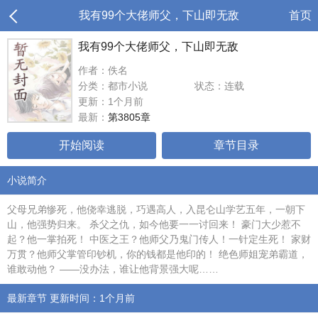
我有99个大佬师父，下山即无敌
首页
我有99个大佬师父，下山即无敌
作者：佚名
分类：都市小说
状态：连载
更新：1个月前
最新：
第3805章
开始阅读
章节目录
小说简介
父母兄弟惨死，他侥幸逃脱，巧遇高人，入昆仑山学艺五年，一朝下
山，他强势归来。 杀父之仇，如今他要一一讨回来！ 豪门大少惹不
起？他一掌拍死！ 中医之王？他师父乃鬼门传人！一针定生死！ 家财
万贯？他师父掌管印钞机，你的钱都是他印的！ 绝色师姐宠弟霸道，
谁敢动他？ ——没办法，谁让他背景强大呢……
最新章节 更新时间：1个月前