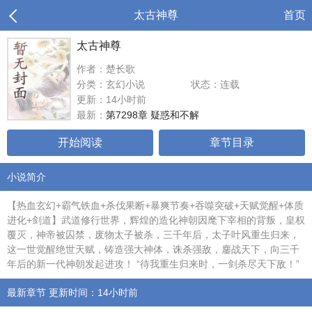
太古神尊
首页
太古神尊
作者：楚长歌
分类：玄幻小说
状态：连载
更新：14小时前
最新：
第7298章 疑惑和不解
开始阅读
章节目录
小说简介
【热血玄幻+霸气铁血+杀伐果断+暴爽节奏+吞噬突破+天赋觉醒+体质
进化+剑道】武道修行世界，辉煌的造化神朝因麾下宰相的背叛，皇权
覆灭，神帝被囚禁，废物太子被杀，三千年后，太子叶风重生归来，
这一世觉醒绝世天赋，铸造强大神体，诛杀强敌，鏖战天下，向三千
年后的新一代神朝发起进攻！ “待我重生归来时，一剑杀尽天下敌！”
最新章节 更新时间：14小时前