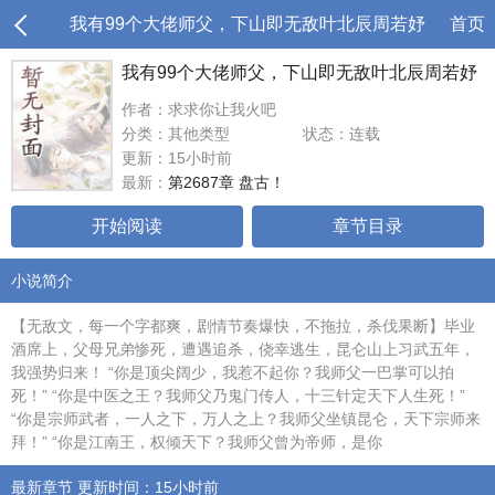
我有99个大佬师父，下山即无敌叶北辰周若妤
首页
我有99个大佬师父，下山即无敌叶北辰周若妤
作者：求求你让我火吧
分类：其他类型
状态：连载
更新：15小时前
最新：
第2687章 盘古！
开始阅读
章节目录
小说简介
【无敌文，每一个字都爽，剧情节奏爆快，不拖拉，杀伐果断】毕业
酒席上，父母兄弟惨死，遭遇追杀，侥幸逃生，昆仑山上习武五年，
我强势归来！ “你是顶尖阔少，我惹不起你？我师父一巴掌可以拍
死！” “你是中医之王？我师父乃鬼门传人，十三针定天下人生死！”
“你是宗师武者，一人之下，万人之上？我师父坐镇昆仑，天下宗师来
拜！” “你是江南王，权倾天下？我师父曾为帝师，是你
最新章节 更新时间：15小时前