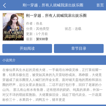
刚一穿越，所有人就喊我滚出娱乐圈
首页
刚一穿越，所有人就喊我滚出娱乐圈
作者：佚名
分类：其他类型
状态：连载
更新：1个月前
最新：
第938章
开始阅读
章节目录
小说简介
在修仙界风生水起的灵植大佬，一手栽培出神级灵株，正打算炫耀一
番，结果乐极生悲，被突如其来的九天雷劫秒成灰。再睁眼，大佬竟
穿越成了娱乐圈里人人喊打的拜金女星。面对铺天盖地的黑粉和滚出
圈的呼声，这位女星从善如流，二话不说打包行李，回归了老家的小
山沟。 那儿有山有水有鱼塘，还有慈祥的奶奶、纯真的弟弟，外加一
对父不详的萌娃双胞胎。大佬重操旧业，搞起了现代农业。一斤蔬菜
标价三十，水果四十，鸡鸭五十，猪羊更是