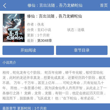
修仙：言出法随，吾乃龙鳞蛇仙
首页
修仙：言出法随，吾乃龙鳞蛇仙
作者：佚名
分类：玄幻小说
状态：连载
更新：1个月前
最新：
第3048章
开始阅读
章节目录
小说简介
相传，蛇化龙有七个阶段。 蛇百年化蟒，蟒千年化蛟，蛟经雷劫化
龙，此时的龙还并非真龙，想要化成真龙，还要经历四个阶段，极其
不易。 万年，千万年，甚至上亿年…… 可蛇之寿命，只有短短几十
年。 而他，一条普通小蛇，因为误食仙帝人丹而开智，从此走上了一
条修行之路！ 龙鳞，龙骨，龙髓，有朝一日，他定会掀起滔天巨浪，
顺流而下，脱胎换骨，飞跃成龙！ 他：“在下蛇仙，有求必应。”
最新章节 更新时间：1个月前