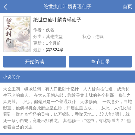
绝世虫仙叶麟青瑶仙子
首页
绝世虫仙叶麟青瑶仙子
作者：佚名
分类：其他类型
状态：连载
更新：1个月前
最新：
第2524章
开始阅读
章节目录
小说简介
大玄王朝，疆域辽阔，有人口数以十亿计，人人皆向往仙道，成为长
生不老的仙人。 在大玄王朝东部，靠近寻龙山脉的各个州郡，修仙之
风更甚。 可他，偏偏只是一个普通奴仆，无缘修仙。 一次意外，白蛇
献宝，他偶得机会觉醒虫皇血脉，开启虫皇古戒…… 从此，人们总能
看到一群奇奇怪怪的灵虫，亿万蚁队，吞噬天地……没人能想到，就
凭一条小白蛇，竟能吊打神龙。 其他修士：“这虫，有此等威力？” 他
看着自己的灵虫