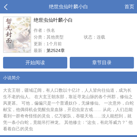
绝世虫仙叶麟小白
首页
绝世虫仙叶麟小白
作者：佚名
分类：其他类型
状态：连载
更新：1个月前
最新：
第2524章
开始阅读
章节目录
小说简介
大玄王朝，疆域辽阔，有人口数以十亿计，人人皆向往仙道，成为长
生不老的仙人。 在大玄王朝东部，靠近寻龙山脉的各个州郡，修仙之
风更甚。 可他，偏偏只是一个普通奴仆，无缘修仙。 一次意外，白蛇
献宝，他偶得机会觉醒虫皇血脉，开启虫皇古戒…… 从此，人们总能
看到一群奇奇怪怪的灵虫，亿万蚁队，吞噬天地……没人能想到，就
凭一条小白蛇，竟能吊打神龙。 其他修士：“这虫，有此等威力？” 他
看着自己的灵虫