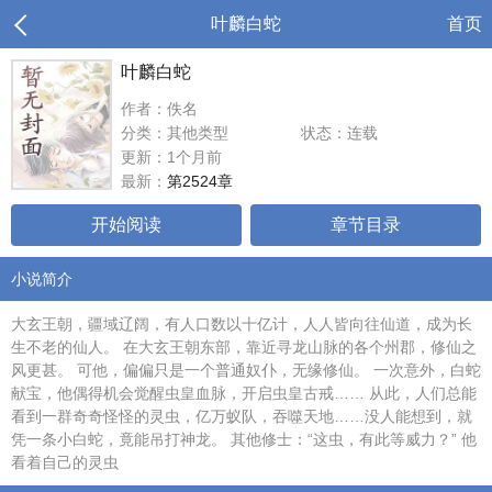
叶麟白蛇
首页
叶麟白蛇
作者：佚名
分类：其他类型
状态：连载
更新：1个月前
最新：
第2524章
开始阅读
章节目录
小说简介
大玄王朝，疆域辽阔，有人口数以十亿计，人人皆向往仙道，成为长
生不老的仙人。 在大玄王朝东部，靠近寻龙山脉的各个州郡，修仙之
风更甚。 可他，偏偏只是一个普通奴仆，无缘修仙。 一次意外，白蛇
献宝，他偶得机会觉醒虫皇血脉，开启虫皇古戒…… 从此，人们总能
看到一群奇奇怪怪的灵虫，亿万蚁队，吞噬天地……没人能想到，就
凭一条小白蛇，竟能吊打神龙。 其他修士：“这虫，有此等威力？” 他
看着自己的灵虫