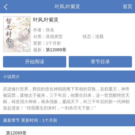
叶风,叶紫灵
首页
叶风,叶紫灵
作者：佚名
分类：其他类型
状态：连载
更新：1个月前
最新：
第12089章
开始阅读
章节目录
小说简介
武道修行世界，辉煌的造化神朝因麾下宰相的背叛，皇权覆灭，神帝
被囚禁，废物太子被杀，三千年后，他重生归来，这一世觉醒绝世天
赋，铸造强大神体，诛杀强敌，鏖战天下，向三千年后的新一代神朝
发起进攻！ “待我重生归来时，一剑杀尽天下敌！”
最新章节 更新时间：1个月前
第12089章