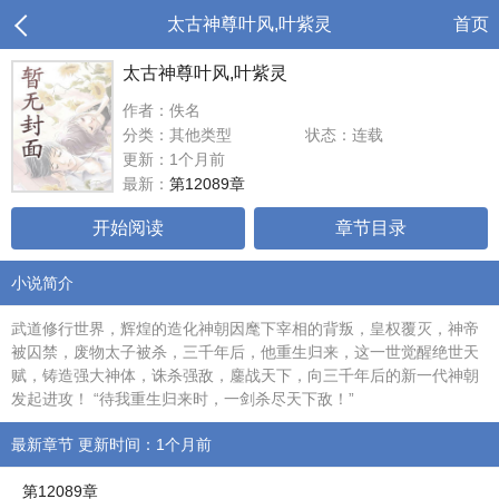
太古神尊叶风,叶紫灵
首页
太古神尊叶风,叶紫灵
作者：佚名
分类：其他类型
状态：连载
更新：1个月前
最新：
第12089章
开始阅读
章节目录
小说简介
武道修行世界，辉煌的造化神朝因麾下宰相的背叛，皇权覆灭，神帝
被囚禁，废物太子被杀，三千年后，他重生归来，这一世觉醒绝世天
赋，铸造强大神体，诛杀强敌，鏖战天下，向三千年后的新一代神朝
发起进攻！ “待我重生归来时，一剑杀尽天下敌！”
最新章节 更新时间：1个月前
第12089章