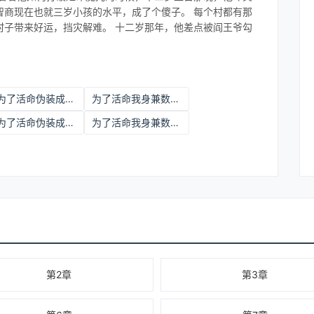
智商现在也就三岁小孩的水平，成了个傻子。 每个村都有那
村子带来好运，挡灾解难。 十二岁那年，他差点被阎王爷勾
我为了活命伪装成龙小说
为了活命我身兼数职在线阅读
我为了活命伪装成龙小说免费阅读双
为了活命我身兼数职晴天小说
第2章
第3章