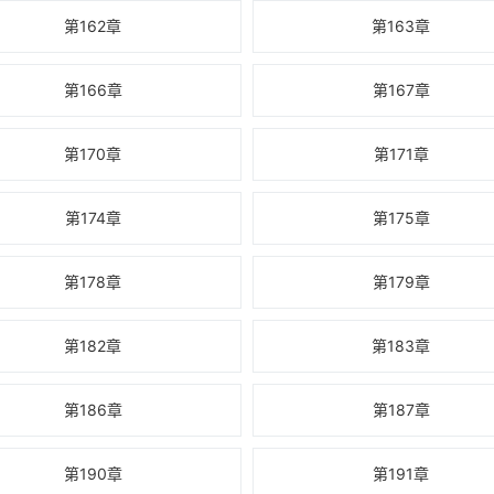
第162章
第163章
第166章
第167章
第170章
第171章
第174章
第175章
第178章
第179章
第182章
第183章
第186章
第187章
第190章
第191章