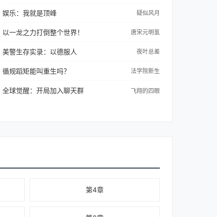
娱乐：我就是顶峰
疑似风月
以一龙之力打倒整个世界！
唐宋元明氢
美警生存实录：以德服人
夜叶总差
循规蹈矩能叫重生吗？
法学院新生
全球觉醒：开局加入聊天群
飞翔的四眼
第4章