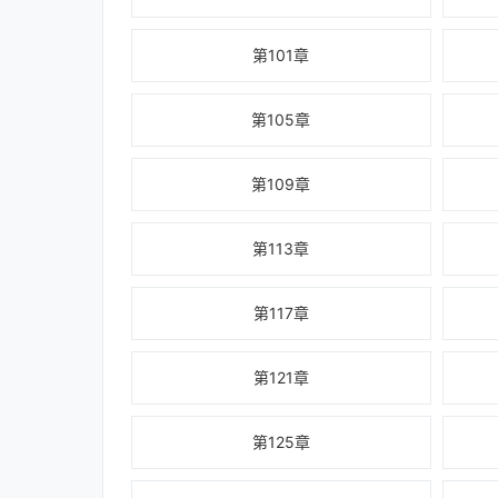
第101章
第105章
第109章
第113章
第117章
第121章
第125章