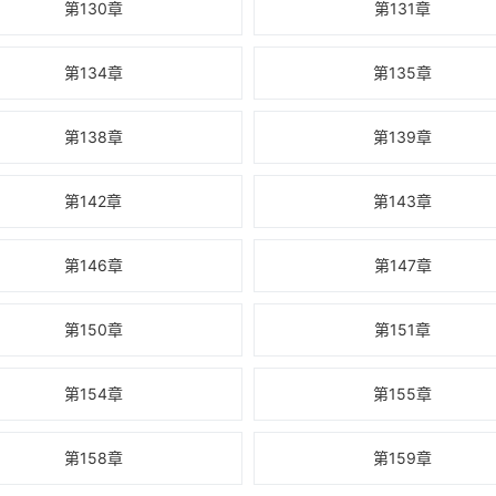
第130章
第131章
第134章
第135章
第138章
第139章
第142章
第143章
第146章
第147章
第150章
第151章
第154章
第155章
第158章
第159章