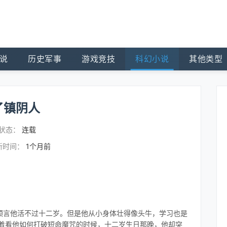
说
历史军事
游戏竞技
科幻小说
其他类型
了镇阴人
状态：
连载
新时间：
1个月前
预言他活不过十二岁。但是他从小身体壮得像头牛，学习也是
等着看他如何打破短命魔咒的时候，十二岁生日那晚，他却突