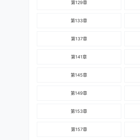
第129章
第133章
第137章
第141章
第145章
第149章
第153章
第157章