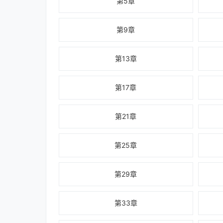
第5章
第9章
第13章
第17章
第21章
第25章
第29章
第33章