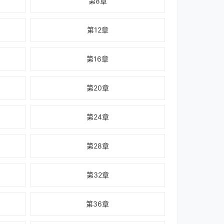
第8章
第12章
第16章
第20章
第24章
第28章
第32章
第36章