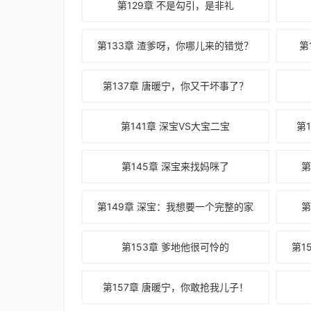
第129章 不是勾引，是非礼
第133章 渣爹呀，你哪儿来的错觉？
第
第137章 唐暖宁，你又干坏事了？
第141章 深宝VS大宝二宝
第
第145章 深宝来找妈咪了
第
第149章 深宝：我想要一个完整的家
第
第153章 爹地他很可怜的
第1
第157章 唐暖宁，你敢抢我儿子！