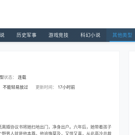
说
历史军事
游戏竞技
科幻小说
其他类型
型
状态：
连载
说，不能轻易放过
更新时间：
17小时前
纸离婚协议书将她扫地出门，净身出户。六年后，她带着孩子
个野男人就是他本尊。他追悔莫及，又惊又喜，从此高冷总裁