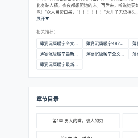
化身黏人精，夜夜都想爬她的床。再后来，听说她要
呢！”众人目瞪口呆，“！！！！！！”大儿子无语摇头
展开
▼
相关推荐：
薄宴沉唐暖宁全文阅读最新章节列表
薄宴沉唐暖宁4879章
薄宴沉唐暖宁最新章节免费阅读
薄宴沉唐暖宁全文免费阅读最新章节
薄
薄宴沉唐暖宁最新章节更新内容是什么呢
章节目录
第1章 男人的嘴，骗人的鬼