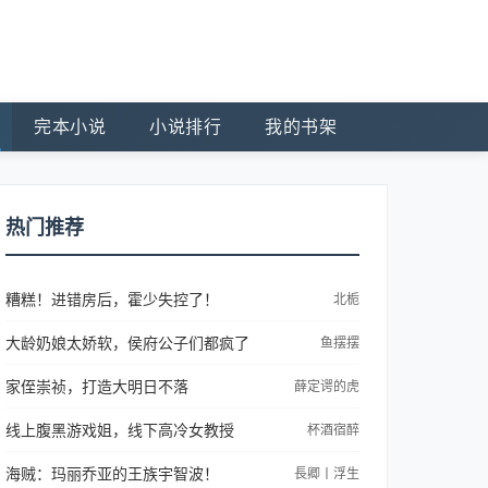
完本小说
小说排行
我的书架
热门推荐
糟糕！进错房后，霍少失控了！
北栀
大龄奶娘太娇软，侯府公子们都疯了
鱼摆摆
家侄崇祯，打造大明日不落
薛定谔的虎
线上腹黑游戏姐，线下高冷女教授
杯酒宿醉
海贼：玛丽乔亚的王族宇智波！
長卿丨浮生