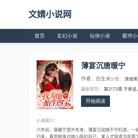
文婧小说网
首页
玄幻小说
仙侠小说
都市小
薄宴沉唐暖宁
作者：
白生米
分类：
其他类
最新章节：
第2173章 干爹
开始阅读
小说简介：
六年前，唐暖宁意外失身，薄宴沉说她不守妇道，一
归来，看到她身边缩小版的自己，某人才知道当年那