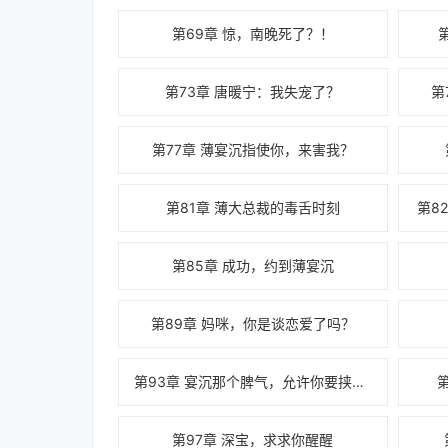
第69章 惊，南晚死了？！
第73章 唐暖宁：我失宠了？
第
第77章 薄宴沉指使你，来害我？
第81章 薄大总裁的毒舌时刻
第8
第85章 成功，约到薄宴沉
第89章 妈咪，你是谈恋爱了吗？
第93章 宴沉那个脾气，允许你要挟他？
第97章 深宝，求求你醒醒