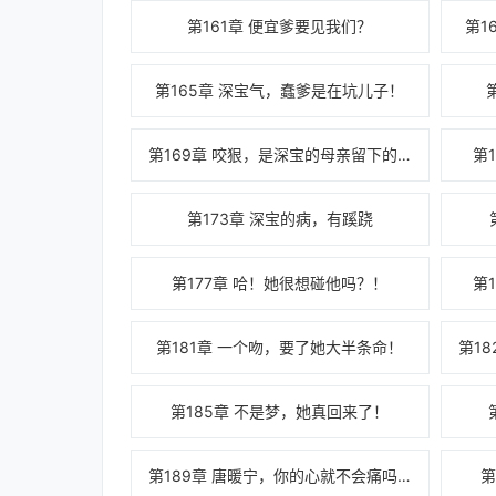
第161章 便宜爹要见我们？
第1
第165章 深宝气，蠢爹是在坑儿子！
第169章 咬狠，是深宝的母亲留下的！
第
第173章 深宝的病，有蹊跷
第177章 哈！她很想碰他吗？！
第
第181章 一个吻，要了她大半条命！
第185章 不是梦，她真回来了！
第189章 唐暖宁，你的心就不会痛吗？！
第