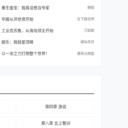
重生鉴宝：我真没想当专家
眀智
华娱从洪世贤开始
在下励志师
工业克苏鲁，从海岛领主开始
刀如故
娱乐：我就是顶峰
疑似风月
以一龙之力打倒整个世界！
唐宋元明氢
第四章 游说
第八章 北上整训