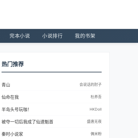
完本小说
小说排行
我的书架
热门推荐
青山
会说话的肘子
仙命在我
杜养吾
半岛头号玩咖！
HKDoll
被夺一切后我成了仙道魁首
盛唐无夜
秦时小说家
偶米粉