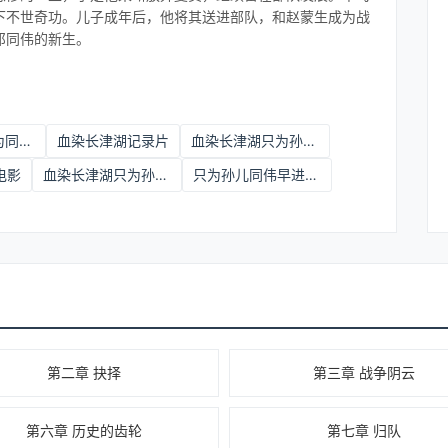
下不世奇功。儿子成年后，他将其送进部队，和赵蒙生成为战
祁同伟的新生。
血染长津湖只为同伟早进部小说
血染长津湖记录片
血染长津湖只为孙儿同伟早进部笔趣
电影
血染长津湖只为孙儿同伟早进部队
只为孙儿同伟早进部 第794章
第二章 抉择
第三章 战争阴云
第六章 历史的齿轮
第七章 归队