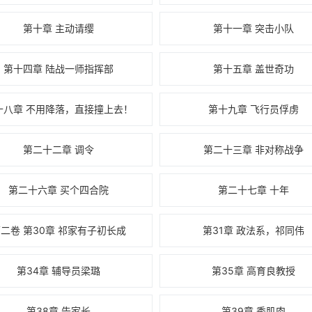
第十章 主动请缨
第十一章 突击小队
第十四章 陆战一师指挥部
第十五章 盖世奇功
十八章 不用降落，直接撞上去！
第十九章 飞行员俘虏
第二十二章 调令
第二十三章 非对称战争
第二十六章 买个四合院
第二十七章 十年
二卷 第30章 祁家有子初长成
第31章 政法系，祁同伟
第34章 辅导员梁璐
第35章 高育良教授
第38章 告家长
第39章 秀肌肉