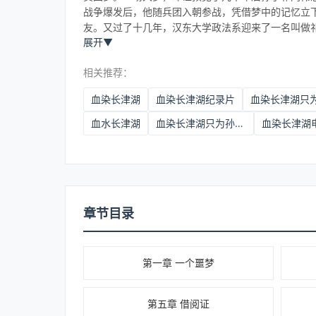
战争爆发后，他随兵团入朝参战，凭借梦中的记忆立
友。又过了十几年，汉东大学政法系迎来了一名叫做
展开
▼
相关推荐：
血染长津湖
血染长津湖纪录片
血水长津湖
血染长津湖只为孙儿同伟早进部
血染长津湖
章节目录
第一章 一个噩梦
第五章 借阅证