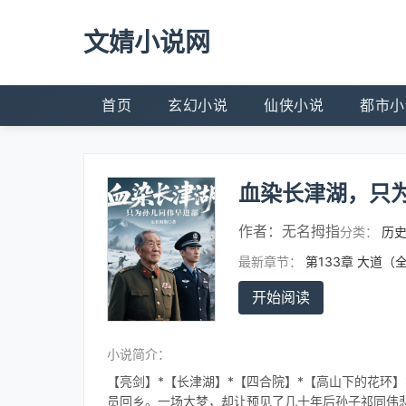
文婧小说网
首页
玄幻小说
仙侠小说
都市小
血染长津湖，只
作者：
无名拇指
分类：
历
最新章节：
第133章 大道（
开始阅读
小说简介：
【亮剑】*【长津湖】*【四合院】*【高山下的花环
员回乡。一场大梦，却让预见了几十年后孙子祁同伟