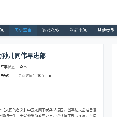
说
历史军事
游戏竞技
科幻小说
其他类型
为孙儿同伟早进部
史军事
状态：
全本
全书完）
更新时间：
10个月前
】*【人民的名义】李云龙麾下老兵祁振国，战事结束后准备复
悲惨的一生，于是他果断放弃复员，继续留在部队发展。半岛