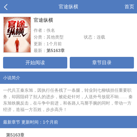
官途纵横
首页
官途纵横
作者：佚名
分类：其他类型
状态：连载
更新：1个月前
最新：
第5163章
开始阅读
章节目录
小说简介
一代兵王秦东旭，因执行任务残了一条腿，转业到七柳镇担任重要职
务，却因阻碍了别人的进步，被处处针对，人送外号放屁不响…… 秦
东旭铁腕反击，在斗争中前进，和各路人马掰手腕的同时，带动一方
经济，造福一方百姓，步步高升！
最新章节 更新时间：1个月前
第5163章