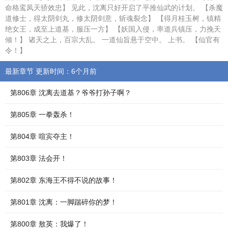
命格鸾凤天骄效忠】 见此，沈离只好开启了平推仙武的计划。 【杀魔
道修士，得太阴剑丸，修太阴剑意，斩魂裂念】 【得月桂玉树，镇精
绝女王，成至上道基，服压一方】 【妖国入侵，率道兵镇压，力挽天
倾！】 诸天之上，百宗大乱。 一道仙旨悬于空中。 上书。 【仙官有
令！】
最新章节 更新时间：6个月前
第806章 沈离去道基？爷爷打孙子啊？
第805章 一拳轰杀！
第804章 喧宾夺主！
第803章 法会开！
第802章 东海王不得不说的故事！
第801章 沈离：一脚踹碎你的梦！
第800章 敖英：我爆了！