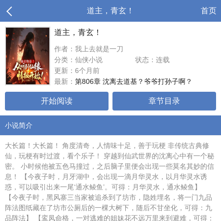
道主，青玄！
首页
道主，青玄！
作者：我上去就是一刀
分类：仙侠小说
状态：连载
更新：6个月前
最新：
第806章 沈离去道基？爷爷打孙子啊？
开始阅读
章节目录
小说简介
大长篇！大长篇！ 角度清奇，人情味十足，善于玩梗 非传统古典修
仙，玩梗有时过渡，看个乐子！ 穿越到仙武世界的沈离心中有一个秘
密。 小时候他被五色马撞过，之后脑子里便会出现一些莫名其妙的信
息！ 【今夜子时，月牙湖中，会出现一滴月华灵水，以月华灵水诱
惑，可以吸引出来一尾‘通水鲮鱼’。可得：月华灵水，通水鲮鱼】
【今夜子时，黑风寨三当家被追杀到了坊市，隐姓埋名，将一门九品
阵法图纸藏在了坊市公厕后的一棵大树下，随后不甘坐化，可得：九
品阵法】 【鸾凤命格，一对逃难的姐妹花不远万里来到避难，可得：