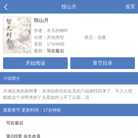
惊山月
首页
惊山月
作者：冬天的柳叶
分类：其他类型
状态：连载
更新：17分钟前
最新：
写在最后
开始阅读
章节目录
小说简介
京城近来的新鲜事：永清伯府自幼走丢的六姑娘找回来了。不少人想
瞧瞧这个乡野来的丫头是如何上不了台面，没...
最新章节 更新时间：17分钟前
写在最后
第339章 余生欢喜