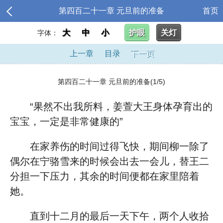
第四百二十一章 元旦前的准备
首页
大
中
小
护眼
关灯
字体：
上一章
目录
下一页
第四百二十一章 元旦前的准备(1/5)
“果然不出我所料，姜萱大王身体孕育出的
宝宝，一定是非常健康的”
在家养伤的时间过得飞快，期间柳一除了
偶尔在宁骆雪来的时候会出去一会儿，替王二
分担一下压力，其余的时间便都在家里陪着
她。
直到十二月的最后一天下午，两个人收拾