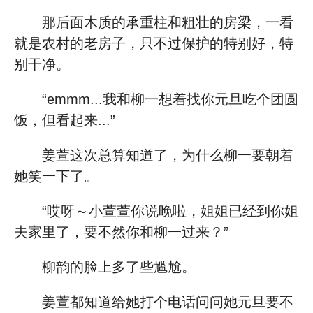
那后面木质的承重柱和粗壮的房梁，一看
就是农村的老房子，只不过保护的特别好，特
别干净。
“emmm...我和柳一想着找你元旦吃个团圆
饭，但看起来...”
姜萱这次总算知道了，为什么柳一要朝着
她笑一下了。
“哎呀～小萱萱你说晚啦，姐姐已经到你姐
夫家里了，要不然你和柳一过来？”
柳韵的脸上多了些尴尬。
姜萱都知道给她打个电话问问她元旦要不