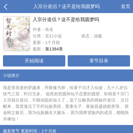
入宗分道侣？这不是给我圆梦吗
首页
入宗分道侣？这不是给我圆梦吗
作者：佚名
分类：玄幻小说
状态：连载
更新：1个月前
最新：
第1384章
开始阅读
章节目录
小说简介
我是资质差的穿越者，拜散修为师，练童子功才入仙途，九十八岁仅
练气三层，时日无多。 临死前想圆和仙子恋爱的愿望，听闻某个宗门
入宗就分道侣，不顾劝阻的加入了，选了位貌美的师妹作道侣， 次日
醒来，我竟激活了不朽仙族系统，娶妻生子、家族昌盛就能变强， 获
金刚之躯后，我为仙族赐名大极乐， 因为我希望族内的成员，都能快
乐修仙！
最新章节 更新时间：1个月前