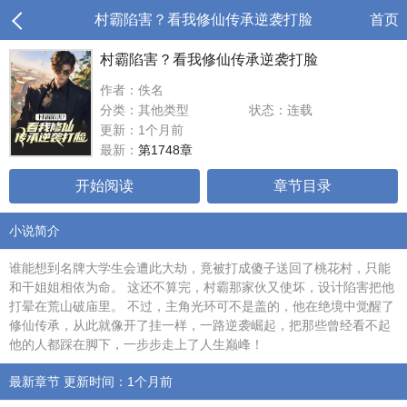
村霸陷害？看我修仙传承逆袭打脸
首页
村霸陷害？看我修仙传承逆袭打脸
作者：佚名
分类：其他类型
状态：连载
更新：1个月前
最新：
第1748章
开始阅读
章节目录
小说简介
谁能想到名牌大学生会遭此大劫，竟被打成傻子送回了桃花村，只能
和干姐姐相依为命。 这还不算完，村霸那家伙又使坏，设计陷害把他
打晕在荒山破庙里。 不过，主角光环可不是盖的，他在绝境中觉醒了
修仙传承，从此就像开了挂一样，一路逆袭崛起，把那些曾经看不起
他的人都踩在脚下，一步步走上了人生巅峰！
最新章节 更新时间：1个月前