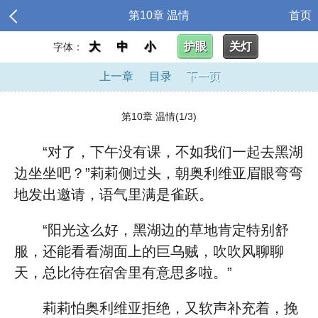
第10章 温情
首页
大
中
小
护眼
关灯
字体：
上一章
目录
下一页
第10章 温情(1/3)
“对了，下午没有课，不如我们一起去黑湖
边坐坐吧？”莉莉侧过头，朝奥利维亚眉眼弯弯
地发出邀请，语气里满是雀跃。
“阳光这么好，黑湖边的草地肯定特别舒
服，还能看看湖面上的巨乌贼，吹吹风聊聊
天，总比待在宿舍里有意思多啦。”
莉莉怕奥利维亚拒绝，又软声补充着，挽