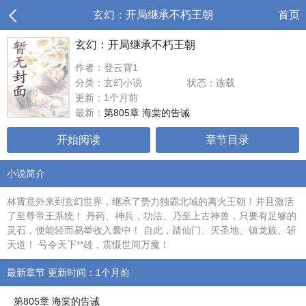
玄幻：开局继承不朽王朝
首页
玄幻：开局继承不朽王朝
作者：登云霄1
分类：玄幻小说
状态：连载
更新：1个月前
最新：
第805章 海棠的告诫
开始阅读
章节目录
小说简介
林霄意外来到玄幻世界，继承了势力独霸北域的离火王朝！并且激活
了至尊帝王系统！ 丹药、神兵，功法、乃至上古神兽，只要有足够的
灵石，便能轻而易举收入囊中！ 自此，踏仙门、灭圣地、镇龙族、斩
天道！ 号令天下**雄，震慑世间万魔！
最新章节 更新时间：1个月前
第805章 海棠的告诫