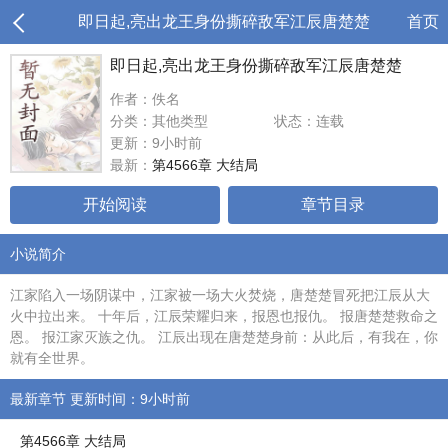
即日起,亮出龙王身份撕碎敌军江辰唐楚楚
首页
即日起,亮出龙王身份撕碎敌军江辰唐楚楚
作者：佚名
分类：其他类型
状态：连载
更新：9小时前
最新：
第4566章 大结局
开始阅读
章节目录
小说简介
江家陷入一场阴谋中，江家被一场大火焚烧，唐楚楚冒死把江辰从大
火中拉出来。 十年后，江辰荣耀归来，报恩也报仇。 报唐楚楚救命之
恩。 报江家灭族之仇。 江辰出现在唐楚楚身前：从此后，有我在，你
就有全世界。
最新章节 更新时间：9小时前
第4566章 大结局