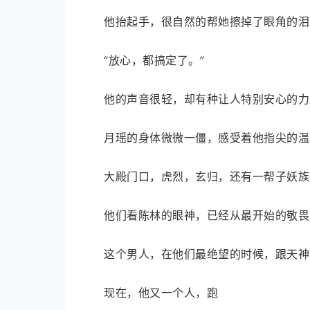
他抬起手，很自然的帮她擦掉了眼角的泪
“放心，都搞定了。”
他的声音很轻，却有种让人特别安心的力
月瑶的身体微微一僵，感受着他指尖的温
大殿门口，虎烈，玄归，还有一帮子妖族
他们看陈林的眼神，已经从最开始的敬畏
这个男人，在他们最绝望的时候，跟天神
现在，他又一个人，跑