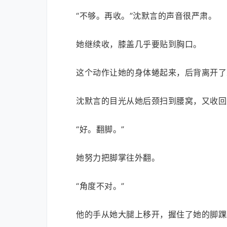
“不够。再收。”沈默言的声音很严肃。
她继续收，膝盖几乎要贴到胸口。
这个动作让她的身体蜷起来，后背离开了
沈默言的目光从她后颈扫到腰窝，又收回
“好。翻脚。”
她努力把脚掌往外翻。
“角度不对。”
他的手从她大腿上移开，握住了她的脚踝