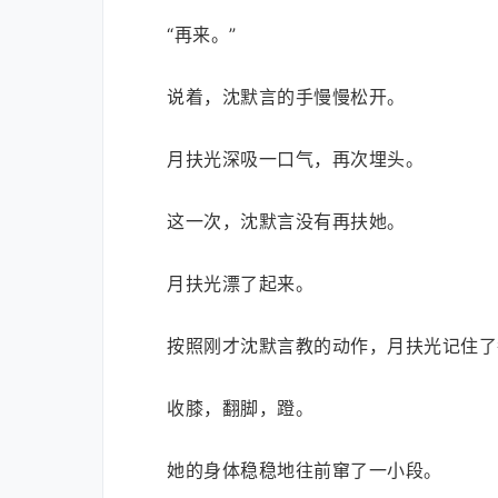
“再来。”
说着，沈默言的手慢慢松开。
月扶光深吸一口气，再次埋头。
这一次，沈默言没有再扶她。
月扶光漂了起来。
按照刚才沈默言教的动作，月扶光记住了
收膝，翻脚，蹬。
她的身体稳稳地往前窜了一小段。