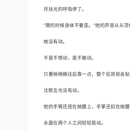
月扶光的呼吸停了。
“蹬的时候身体不要歪。”他的声音从头
她没有动。
不是不想动，是不敢动。
只要她稍微往后靠一点，整个后背就会贴
沈默言也没有动。
他的手臂还揽在她腰上，手掌还扣在她腰
水面在两个人之间轻轻晃动。