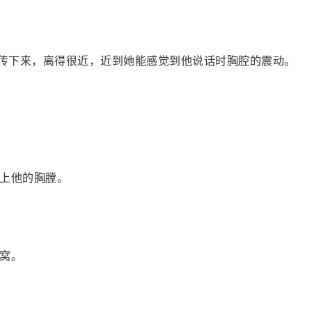
顶传下来，离得很近，近到她能感觉到他说话时胸腔的震动。
上他的胸膛。
窝。