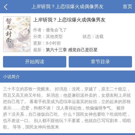
上岸斩我？上恋综爆火成偶像男友
首页
上岸斩我？上恋综爆火成偶像男友
作者：傻兔会飞了
分类：其他类型
状态：连载
更新：9小时前
最新：
第六十三章 感觉自己是巨星
开始阅读
章节目录
小说简介
三十不立的苏牧一觉醒来。 好消息：没死，穿越了，原主二十能立，
而且又高又帅又年轻。 坏消息：他是兼职送外卖的，女朋友刚上岸就
把自己甩了。 看着手机里成为恋综幸运嘉宾的短信，立的起来的苏牧
表示…… 恋爱，狗都不谈！ 没人看得起他，他偏偏很争气。 被排
挤？没关系，自己做饭自己吃。 什么？国民女神也要吃？吃就吃吧，
也不差这一口。 别人都不跟他玩？不要紧，他就自己写写剧本，唱唱
歌。 等等，国民女神向他发来