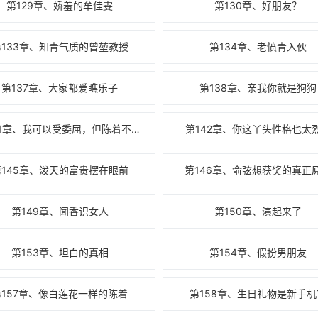
第129章、娇羞的牟佳雯
第130章、好朋友？
第133章、知青气质的曾堃教授
第134章、老愤青入伙
第137章、大家都爱瞧乐子
第138章、亲我你就是狗狗
第141章、我可以受委屈，但陈着不行！
第142章、你这丫头性格也太
第145章、泼天的富贵摆在眼前
第146章、俞弦想获奖的真正
第149章、闻香识女人
第150章、演起来了
第153章、坦白的真相
第154章、假扮男朋友
第157章、像白莲花一样的陈着
第158章、生日礼物是新手机