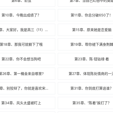
第6章、俞弦
第7章、当自己幻想中的英
第10章、今晚出成绩了？
第11章、你总分破650了！
第14章、大家好，我是高三（11）班的陈着
第15章、原来她是恋爱脑
第18章、那我可就躺下了哦
第19章、帮你褪下满身荆
第22章、你不会想当狗吧
第23章、陈·钮钴禄·着
第26章、第一桶金来自哪里?
第27章、体现陈处情商的一
第30章、别狡辩了，你就是喜欢宋时微！
第31章、你到底打算追谁
第34章、风头太盛被盯上
第35章、“陈着”挨打了？