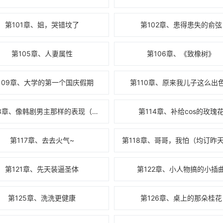
第101章、姐，哭错坟了
第102章、患得患失的俞弦
第105章、人妻属性
第106章、《致橡树》
109章、大学的第一个国庆假期
第110章、原来我儿子这么出
第113章、像韩剧男主那样的表现（求订阅，差一点10万均订）
第114章、补给cos的玫瑰
第117章、去去火气~
第121章、先天装逼圣体
第122章、小人物搞的小插
第125章、洗洗更健康
第126章、桌上的那朵桂花