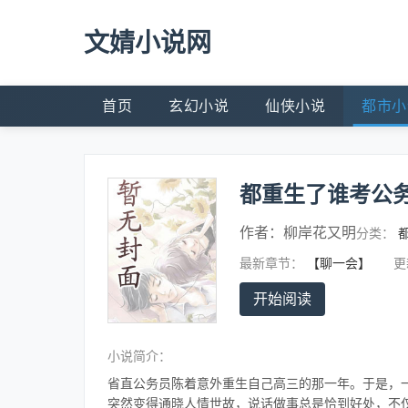
文婧小说网
首页
玄幻小说
仙侠小说
都市小
都重生了谁考公
作者：
柳岸花又明
分类：
最新章节：
【聊一会】
更
开始阅读
小说简介：
省直公务员陈着意外重生自己高三的那一年。于是，
突然变得通晓人情世故，说话做事总是恰到好处，不