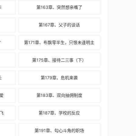
卡
第163章、突然想亲嘴了
！
第167章、父子的谈话
”
第171章、布飘零半生，只恨未逢明主
）
第175章、接待二三事（下）
长
第179章、危机来袭
爱
第183章、双向抽佣制度
飞
第187章、学校的反应
！
第191章、勾心斗角的职场