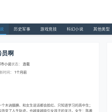
说
历史军事
游戏竞技
科幻小说
其他类型
务员啊
都市小说
状态：
连载
新时间：
1个月前
一个木讷腼腆、和女生说话都会脸红、只知道学习的高中生；
仅改变了人生轨迹，也越来越吸引女孩子的关注。女生：陈着