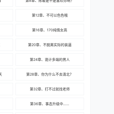
雄
第8章、陈着是不是喜欢你啊？
第12章、不可以色色哦
第16章、170纯情女高
棘
第20章、不脱离实际的装逼
第24章、诡计多端的男人
天
第28章、你为什么不去清北？
？
第32章、打不过就找老师
第36章、事态升级中……