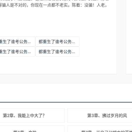
得骗人是不对的，你现在一点都不老实。陈着：没骗！人老，
都重生了谁考公务员啊小说在线阅读
都重生了谁考公务员啊小说免费阅读
都重生了谁考公务员啊未删减版
都重生了谁考公务员啊小说
第2章、我能上中大了？
第3章、拂过岁月的风