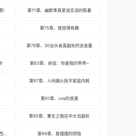
票）
第71章、幽默率真爱说实话的陈着
第75章、我觉得有趣
第79章、30出头省直副处的含金量
作
第83章、俞弦：你是我的乖乖~
t
第87章、人间烟火抚平家庭内耗
第91章、cos的浪漫
第95章、重生之我在中大当副处
第98章、三十年河东，三十年河西，莫欺陈处穷
第99章、鱼摆摆的烦恼