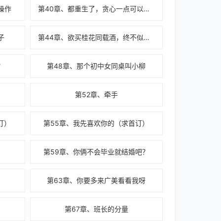
操作
第40章、都重生了，贪心一点可以理解的吧
子
第44章、欲买桂花同载酒，终不似，少年游
？
第48章、那个初中女同桌叫小柳
第52章、牵手
订）
第55章、我先喜欢你的（求首订）
第59章、你俩不会毕业就结婚吧？
第63章、你要多来广美看看我呀
第67章、班长的分量