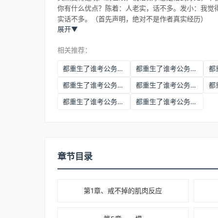
你有什么优点？陈着：人老实，话不多。发小：我觉
实话不多。（首先声明，绝对不是作者真实经历）
展开
▼
相关推荐：
都重生了谁考公务员啊免费观看
都重生了谁考公务员啊在线观看
都重生了谁考公务员啊宋时微
都重生了谁考公务员啊陈着和谁在一起了
都重生了谁考公务员啊完结了吗
都重生了谁考公务员啊全文阅读
章节目录
第1章、戒不掉的肌肉反应