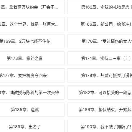
第161章、拿着两万块约会（开会不好意思）
第162章、俞弦的礼物是房
第165章、这个世界，就是一张巨大的关系网
第166章、新公司，给爷冲
第169章、2万块也经不住花
第170章、“受过情伤的女人
第173章、意外之喜
第174章、接待二三事（上
第177章、要把机房夺回来！
第178章、热爱可抵岁月漫
81章、陆教授与陈着的第一次交锋
第182章、可以接受的一段恋
第185章、造谣
第186章、蛰伏结束，开始起
第189章、出名了
第190章、我不装了摊牌了