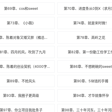
第69章、cos和sweet
第70章、进度条从0到X（求月
第73章、《小薇》
第74章、就是宋时微！
第77章、陈着对象又矮又胖（橘总加更）
第78章、高岭之花
81章、四月的风，吹到了九月
第82章、第一份勤工俭学工
第85章、陈着的创业契机（4000字求月票）
第86章、不想刷碗的swee
第89章、不抢风头
第90章、5块钱的手镯
第93章、我圈子更高级
第94章、才华就像怀孕
第97章、你立项目我批条子