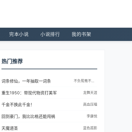
完本小说
小说排行
我的书架
热门推荐
词条修仙，一年抽取一词条
不负鸳鸯不负仙
重生1950：带现代物资打美军
龙舞天涯
千金不换此千金！
高血压喵
回到豪门，我比比格还能闯祸
李康悦
天魔道圣
蓝色孤影