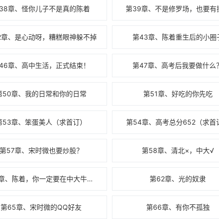
38章、怪你儿子不是真的陈着
第39章、不是修罗场，也要有
2章、是心动呀，糟糕眼神躲不掉
第43章、陈着重生后的小圈
46章、高中生活，正式结束！
第47章、高考后我要做什么
第50章、我的日常和你的日常
第51章、好吃的你先吃
第53章、笨蛋美人（求首订）
第54章、高考总分652（求首
第57章、宋时微也要炒股？
第58章、清北×，中大√
第61章、陈着，你一定要在中大牛逼啊！
第62章、光的奴隶
第65章、宋时微的QQ好友
第66章、有你不孤独