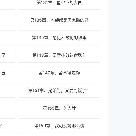
第131章、星空下的表白
第135章、吵架都是思念撒的娇
第139章、想见不敢见的温柔
烈了
第143章、要背处分的俞弦？
原因
第147章、舍不得咬你
第151章、兄弟们，又要到饭了！
第155章、美人计
？
第159章、我可没她那么傻