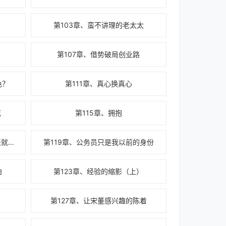
第103章、蛮不讲理的老太太
第107章、借势破局创业路
色？
第111章、真心换真心
花
第115章、拥抱
第118章、哥哥，我怕（均订昨天就破10万了，谢谢大家支持）
第119章、公务员只是我以前的身份
曲
第123章、经验的缩影（上）
第127章、让宋董感兴趣的陈着