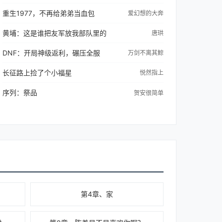
重生1977，不再给弟弟当血包
爱幻想的大奔
黄埔：这是谁把友军放我部队里的
唐珙
DNF：开局神级返利，碾压全服
万剑不离其鯮
长征路上捡了个小福星
悦然指上
序列：祭品
贺安很简单
第4章、家