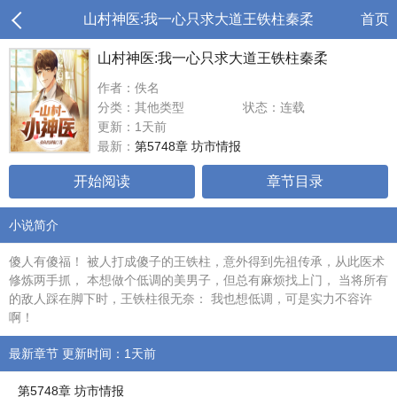
山村神医:我一心只求大道王铁柱秦柔
首页
山村神医:我一心只求大道王铁柱秦柔
作者：佚名
分类：其他类型
状态：连载
更新：1天前
最新：
第5748章 坊市情报
开始阅读
章节目录
小说简介
傻人有傻福！ 被人打成傻子的王铁柱，意外得到先祖传承，从此医术
修炼两手抓， 本想做个低调的美男子，但总有麻烦找上门， 当将所有
的敌人踩在脚下时，王铁柱很无奈： 我也想低调，可是实力不容许
啊！
最新章节 更新时间：1天前
第5748章 坊市情报