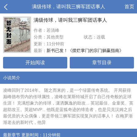
满级传球，请叫我三狮军团话事人
首页
满级传球，请叫我三狮军团话事人
作者：若清峰
分类：其他类型
状态：连载
更新：11分钟前
最新：
新书已发！《摆烂掌门的宗门躺赢指南》
开始阅读
章节目录
小说简介
凌峰回到了2014年。 随之而来的，是一个绿茵传奇系统。 开局获得
巅峰德布劳内的传球属性，凌峰在莱斯特城开启了自己传奇般的足球
生涯！ 充满想象力的传球，潇洒飘逸的助攻... 英冠最佳、金童奖、英
超助攻王、英超MVP... 他既是蓝狐奇迹的缔造者，也是贝克汉姆之后
最优质的大众偶像，更是带领三狮军团实现复兴的话事人！ 在梅罗渐
渐老去的新时代，他异
最新章节 更新时间：11分钟前