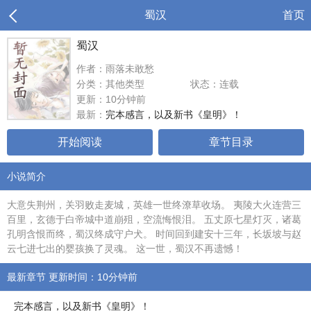
蜀汉
首页
蜀汉
作者：雨落未敢愁
分类：其他类型
状态：连载
更新：10分钟前
最新：
完本感言，以及新书《皇明》！
开始阅读
章节目录
小说简介
大意失荆州，关羽败走麦城，英雄一世终潦草收场。 夷陵大火连营三
百里，玄德于白帝城中道崩殂，空流悔恨泪。 五丈原七星灯灭，诸葛
孔明含恨而终，蜀汉终成守户犬。 时间回到建安十三年，长坂坡与赵
云七进七出的婴孩换了灵魂。 这一世，蜀汉不再遗憾！
最新章节 更新时间：10分钟前
完本感言，以及新书《皇明》！