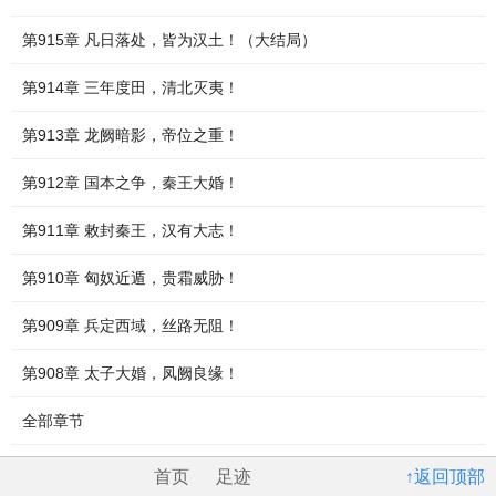
第915章 凡日落处，皆为汉土！（大结局）
第914章 三年度田，清北灭夷！
第913章 龙阙暗影，帝位之重！
第912章 国本之争，秦王大婚！
第911章 敕封秦王，汉有大志！
第910章 匈奴近遁，贵霜威胁！
第909章 兵定西域，丝路无阻！
第908章 太子大婚，凤阙良缘！
全部章节
首页
足迹
↑返回顶部